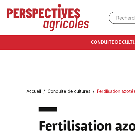
Aller au contenu principal
CONDUITE DE CULT
Fil d'Ariane
Accueil
Conduite de cultures
Fertilisation azoté
Fertilisation azo