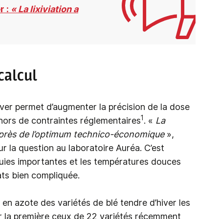
r :
« La lixiviation a
calcul
iver permet d’augmenter la précision de la dose
1
hors de contraintes réglementaires
. «
La
 près de l’optimum technico-économique
»,
r la question au laboratoire Auréa. C’est
pluies importantes et les températures douces
ats bien compliquée.
s en azote des variétés de blé tendre d’hiver les
ur la première ceux de 22 variétés récemment