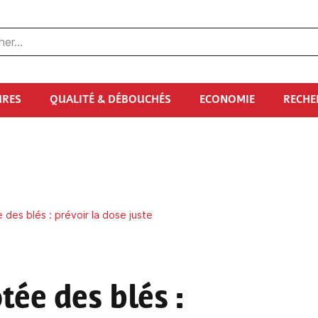
URES
QUALITÉ & DÉBOUCHÉS
ECONOMIE
RECHE
e des blés : prévoir la dose juste
tée des blés :