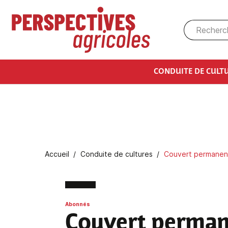
Aller au contenu principal
CONDUITE DE CULT
Fil d'Ariane
Accueil
Conduite de cultures
Couvert permanent 
Abonnés
Couvert permane