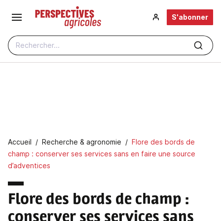
Aller au contenu principal
S'abonner
Rechercher...
Fil d'Ariane
Accueil
Recherche & agronomie
Flore des bords de
champ : conserver ses services sans en faire une source
d’adventices
Flore des bords de champ :
conserver ses services sans