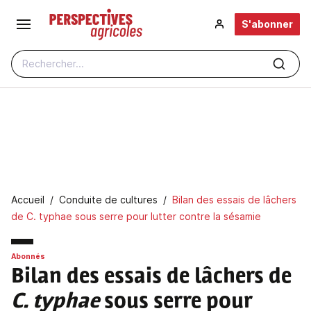
Aller au contenu principal
S'abonner
Rechercher...
Fil d'Ariane
Accueil
Conduite de cultures
Bilan des essais de lâchers
de C. typhae sous serre pour lutter contre la sésamie
Abonnés
Bilan des essais de lâchers de
C. typhae
sous serre pour