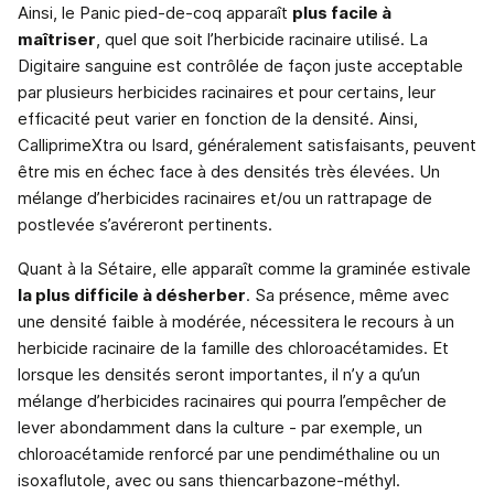
Ainsi, le Panic pied-de-coq apparaît
plus facile à
maîtriser
, quel que soit l’herbicide racinaire utilisé. La
Digitaire sanguine est contrôlée de façon juste acceptable
par plusieurs herbicides racinaires et pour certains, leur
efficacité peut varier en fonction de la densité. Ainsi,
CalliprimeXtra ou Isard, généralement satisfaisants, peuvent
être mis en échec face à des densités très élevées. Un
mélange d’herbicides racinaires et/ou un rattrapage de
postlevée s’avéreront pertinents.
Quant à la Sétaire, elle apparaît comme la graminée estivale
la plus difficile à désherber
. Sa présence, même avec
une densité faible à modérée, nécessitera le recours à un
herbicide racinaire de la famille des chloroacétamides. Et
lorsque les densités seront importantes, il n’y a qu’un
mélange d’herbicides raci­naires qui pourra l’empêcher de
lever abondamment dans la culture - par exemple, un
chloroacéta­mide renforcé par une pendiméthaline ou un
isoxaflutole, avec ou sans thiencar­bazone-méthyl.