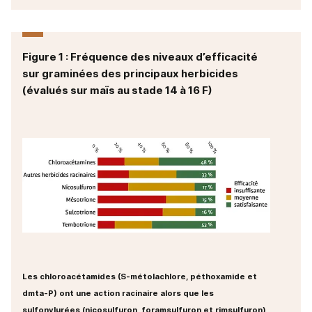
Figure 1 : Fréquence des niveaux d’efficacité
sur graminées des principaux herbicides
(évalués sur maïs au stade 14 à 16 F)
Les chloroacétamides (S-métolachlore, péthoxamide et
dmta-P) ont une action racinaire alors que les
sulfonylurées (nicosulfuron, foramsulfuron et rimsulfuron)