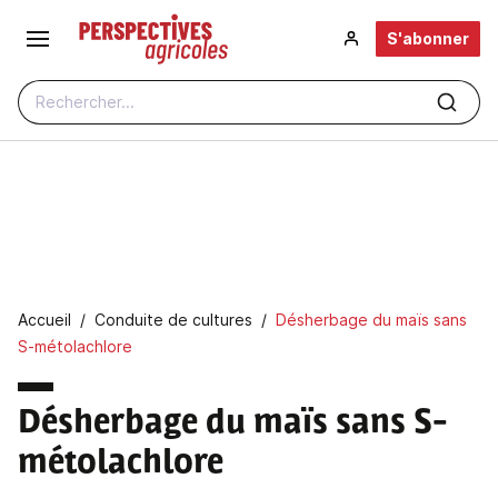
Aller au contenu principal
S'abonner
Rechercher...
Fil d'Ariane
Accueil
Conduite de cultures
Désherbage du maïs sans
S-métolachlore
Désherbage du maïs sans S-
métolachlore