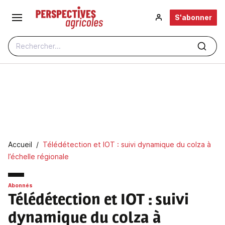
Aller au contenu principal
S'abonner
Rechercher...
Fil d'Ariane
Accueil
Télédétection et IOT : suivi dynamique du colza à
l’échelle régionale
Abonnés
Télédétection et IOT
: suivi
dynamique du colza à