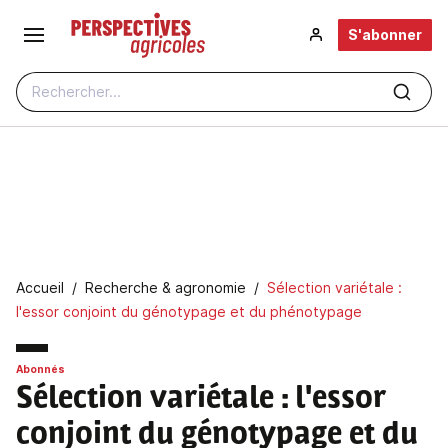
Aller au contenu principal
S'abonner
Rechercher...
Fil d'Ariane
Accueil
Recherche & agronomie
Sélection variétale :
l'essor conjoint du génotypage et du phénotypage
Abonnés
Sélection variétale
: l'essor
conjoint du génotypage et du