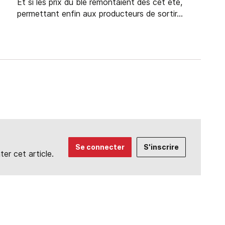
Et si les prix du blé remontaient dès cet été,
permettant enfin aux producteurs de sortir...
Se connecter
S'inscrire
r cet article.