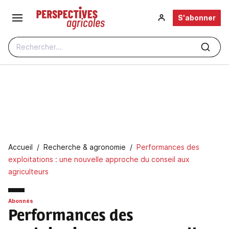
Aller au contenu principal
S'abonner
Rechercher...
Fil d'Ariane
Accueil
Recherche & agronomie
Performances des
exploitations : une nouvelle approche du conseil aux
agriculteurs
Abonnés
Performances des