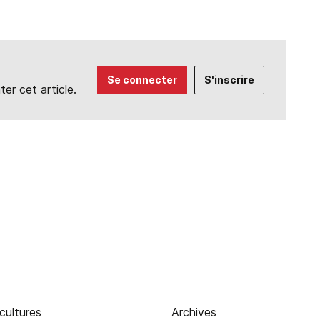
Se connecter
S'inscrire
r cet article.
cultures
Archives