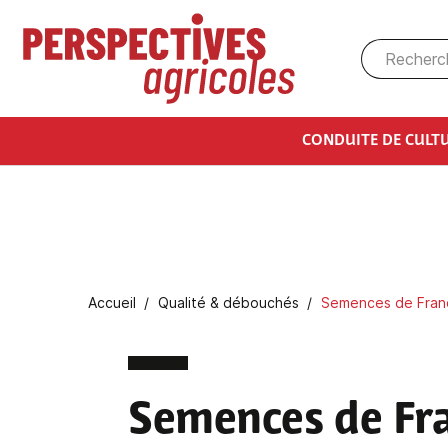
Aller au contenu principal
CONDUITE DE CULT
Fil d'Ariane
Accueil
Qualité & débouchés
Semences de Franc
Semences de Fra