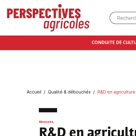
Aller au contenu principal
CONDUITE DE CULT
Fil d'Ariane
Accueil
Qualité & débouchés
R&D en agriculture
Abonnés
R&D en agricult