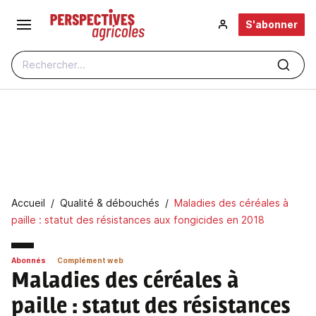
Aller au contenu principal
S'abonner
Rechercher...
Fil d'Ariane
Accueil
Qualité & débouchés
Maladies des céréales à
paille : statut des résistances aux fongicides en 2018
Abonnés
Complément web
Maladies des céréales à
paille
: statut des résistances