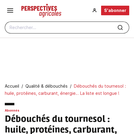
Aller au contenu principal
S'abonner
Rechercher...
Fil d'Ariane
Accueil
Qualité & débouchés
Débouchés du tournesol :
huile, protéines, carburant, énergie… La liste est longue !
Abonnés
Débouchés du tournesol :
huile, protéines, carburant,