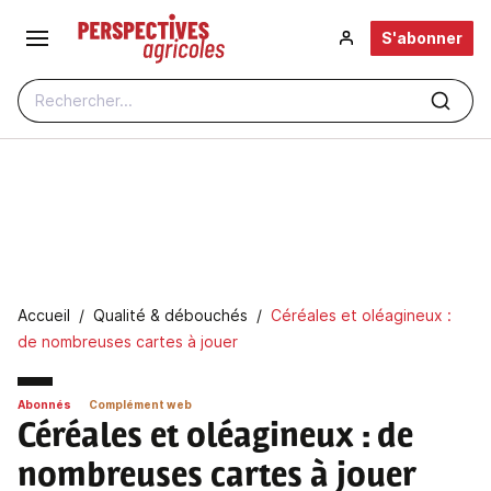
Aller au contenu principal
S'abonner
Rechercher...
Fil d'Ariane
Accueil
Qualité & débouchés
Céréales et oléagineux :
de nombreuses cartes à jouer
Abonnés
Complément web
Céréales et oléagineux
: de
nombreuses cartes à jouer