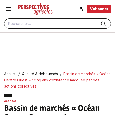
Aller au contenu principal
S'abonner
Rechercher...
Fil d'Ariane
Accueil
Qualité & débouchés
Bassin de marchés « Océan
Centre Ouest » : cinq ans d’existence marquée par des
actions collectives
Abonnés
Bassin de marchés « Océan