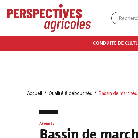
Aller au contenu principal
CONDUITE DE CULT
Fil d'Ariane
Accueil
Qualité & débouchés
Bassin de marchés 
Abonnés
Bassin de marc