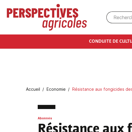
Aller au contenu principal
CONDUITE DE CULT
Fil d'Ariane
Accueil
Economie
Résistance aux fongicides des 
Abonnés
Résistance aux 