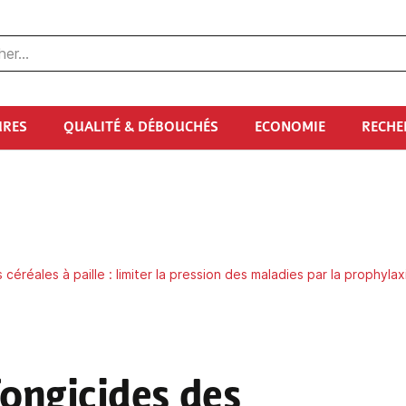
URES
QUALITÉ & DÉBOUCHÉS
ECONOMIE
RECHE
céréales à paille : limiter la pression des maladies par la prophylax
fongicides des