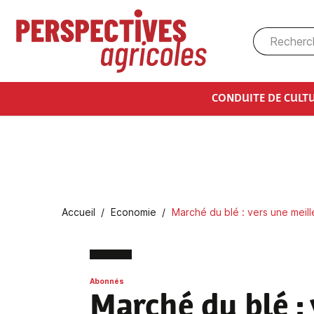
Aller au contenu principal
CONDUITE DE CULT
Fil d'Ariane
Accueil
Economie
Marché du blé : vers une meill
Abonnés
Marché du blé
: