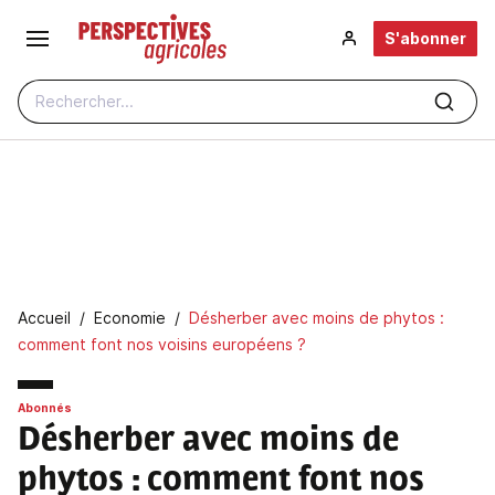
Aller au contenu principal
S'abonner
Rechercher...
Fil d'Ariane
Accueil
Economie
Désherber avec moins de phytos :
comment font nos voisins européens ?
Abonnés
Désherber avec moins de
phytos
: comment font nos