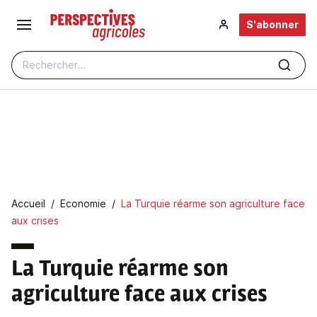
Aller au contenu principal
S'abonner
Rechercher...
Fil d'Ariane
Accueil
Economie
La Turquie réarme son agriculture face
aux crises
La Turquie réarme son
agriculture face aux crises