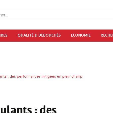
URES
QUALITÉ & DÉBOUCHÉS
ECONOMIE
RECHE
ants : des performances mitigées en plein champ
mulants
: des