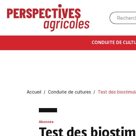
Aller au contenu principal
CONDUITE DE CULT
Fil d'Ariane
Accueil
Conduite de cultures
Test des biostimul
Abonnés
Test des biosti