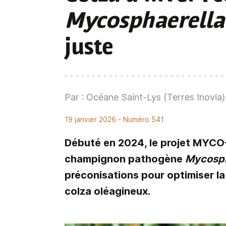
Mycosphaerella
juste
Par : Océane Saint-Lys (Terres Inovia)
19 janvier 2026
- Numéro 541
Débuté en 2024, le projet MYCO-
champignon pathogène
Mycosph
préconisations pour optimiser l
colza oléagineux.