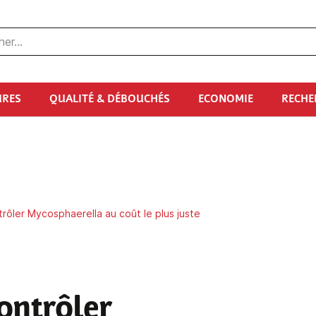
URES
QUALITÉ & DÉBOUCHÉS
ECONOMIE
RECHE
trôler Mycosphaerella au coût le plus juste
contrôler