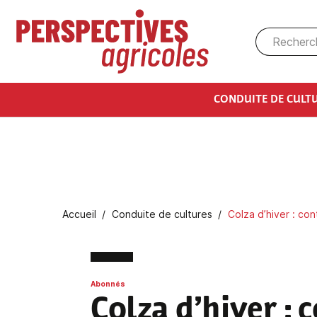
Aller au contenu principal
CONDUITE DE CULT
Fil d'Ariane
Accueil
Conduite de cultures
Colza d’hiver : con
Abonnés
Colza d’hiver : 