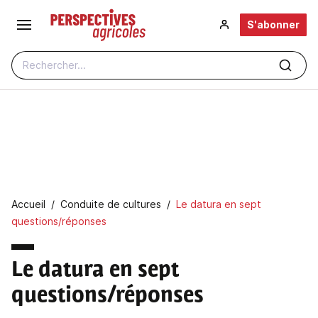
Aller au contenu principal
S'abonner
Rechercher...
Fil d'Ariane
Accueil
Conduite de cultures
Le datura en sept
questions/réponses
Le datura en sept
questions/réponses