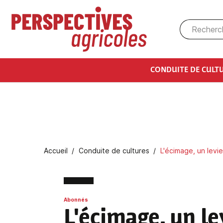
Aller au contenu principal
CONDUITE DE CULT
Fil d'Ariane
Accueil
Conduite de cultures
L'écimage, un levie
Abonnés
L'écimage, un le