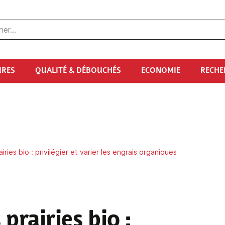
URES
QUALITÉ & DÉBOUCHÉS
ECONOMIE
RECHE
airies bio : privilégier et varier les engrais organiques
 prairies bio :