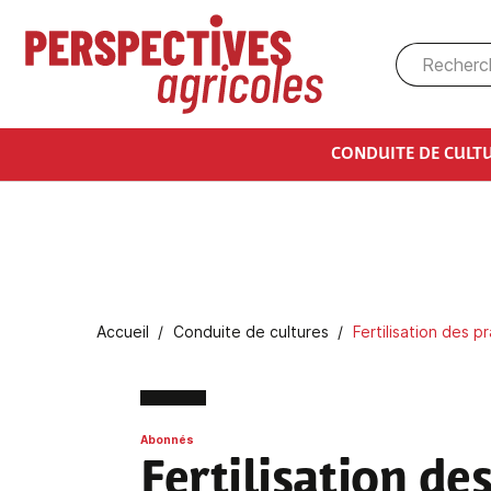
Aller au contenu principal
CONDUITE DE CULT
Fil d'Ariane
Accueil
Conduite de cultures
Fertilisation des pr
Abonnés
Fertilisation des