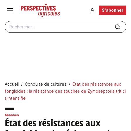
Aller au contenu principal
S'abonner
Rechercher...
Fil d'Ariane
Accueil
Conduite de cultures
État des résistances aux
fongicides : la résistance des souches de Zymoseptoria tritici
s’intensifie
Abonnés
État des résistances aux