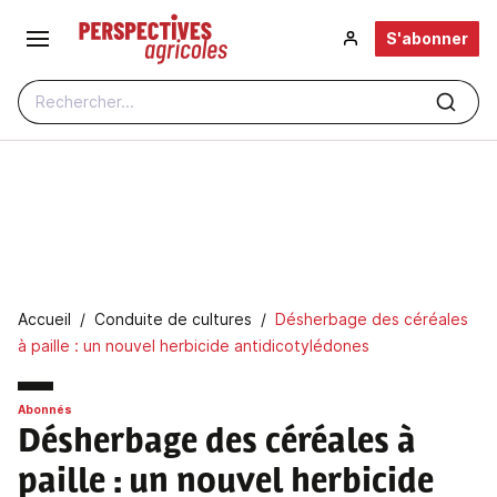
Aller au contenu principal
S'abonner
Rechercher...
Fil d'Ariane
Accueil
Conduite de cultures
Désherbage des céréales
à paille : un nouvel herbicide antidicotylédones
Abonnés
Désherbage des céréales à
paille
: un nouvel herbicide