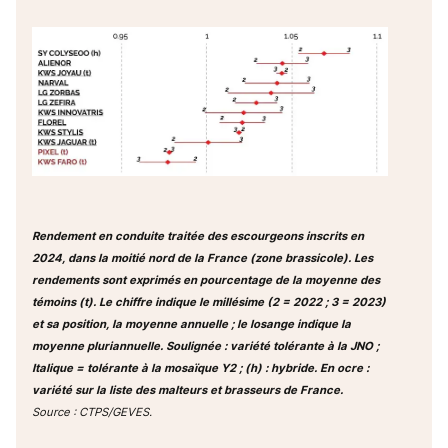
Rendement en conduite traitée des escourgeons inscrits en
2024, dans la moitié nord de la France (zone brassicole). Les
rendements sont exprimés en pourcentage de la moyenne des
témoins (t). Le chiffre indique le millésime (2 = 2022 ; 3 = 2023)
et sa position, la moyenne annuelle ; le losange indique la
moyenne pluriannuelle. Soulignée : variété tolérante à la JNO ;
Italique = tolérante à la mosaïque Y2 ; (h) : hybride. En ocre :
variété sur la liste des malteurs et brasseurs de France.
Source : CTPS/GEVES.