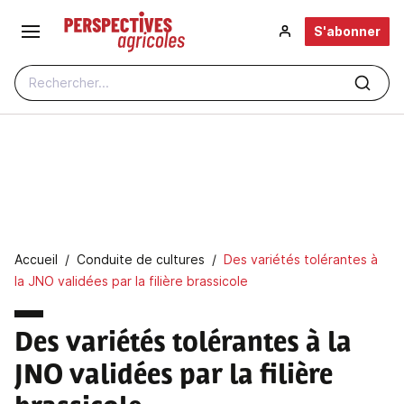
Aller au contenu principal
S'abonner
Rechercher...
Fil d'Ariane
Accueil
Conduite de cultures
Des variétés tolérantes à
la JNO validées par la filière brassicole
Des variétés tolérantes à la
JNO validées par la filière