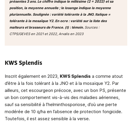
présentes 3 ans. Le chiffre indique le millésime (2 = 2022) et sa
position, la moyenne annuelle ; le losange indique la moyenne
pluriannuelle. Soulignée : variété tolérante à la JNO. Italique =
tolérante à la mosaïque Y2. En ocre : variété sur la liste des
malteurs et brasseurs de France. (t) : témoin.
Sources :
CTPS/GEVES en 2021 et 2022, Arvalis en 2023
KWS Splendis
Inscrit également en 2023,
KWS Splendis
a comme atout
d’être à la fois tolérant à la JNO et à la mosaïque Y2. Par
ailleurs, cet escourgeon précoce, avec un bon PS, présente
un bon comportement vis-à-vis des maladies aériennes,
sauf sa sensibilité à l’helminthosporiose, d’où une perte
modérée de 10 q/ha en l’absence de protection fongicide.
Toutefois, il est assez sensible à la verse.