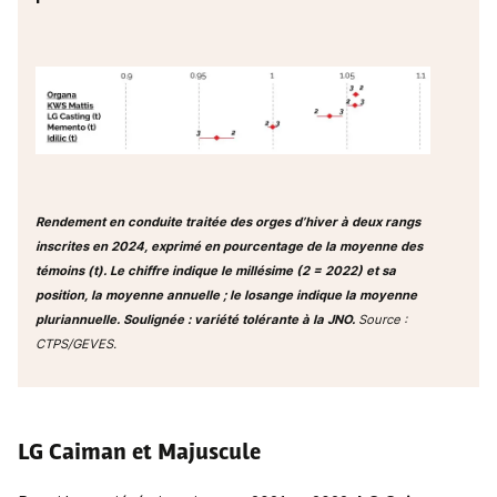
Rendement en conduite traitée des orges d’hiver à deux rangs
inscrites en 2024, exprimé en pourcentage de la moyenne des
témoins (t). Le chiffre indique le millésime (2 = 2022) et sa
position, la moyenne annuelle ; le losange indique la moyenne
pluriannuelle. Soulignée : variété tolérante à la JNO.
Source :
CTPS/GEVES.
LG Caiman et Majuscule