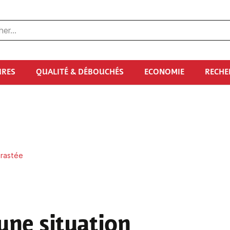
URES
QUALITÉ & DÉBOUCHÉS
ECONOMIE
RECHE
trastée
 une situation