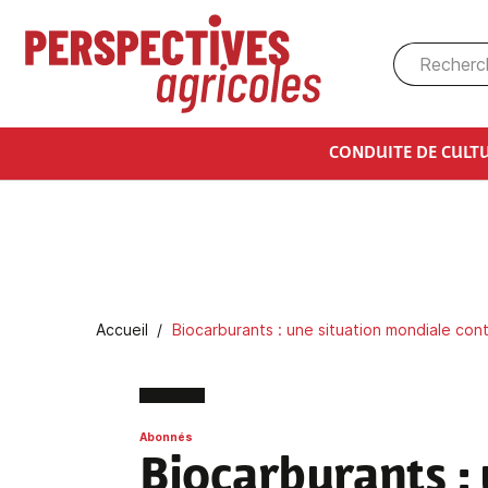
Aller au contenu principal
CONDUITE DE CULT
Fil d'Ariane
Accueil
Biocarburants : une situation mondiale con
Abonnés
Biocarburants
: