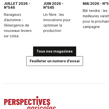
JUILLET 2026
-
JUIN 2026
-
MAI 2026
- N°
N°546
N°545
Blé tendre : les
Ravageurs
Lin fibre : les
meilleures varié
d’automne :
innovations pour
pour la prochai
l’émergence de
optimiser la
campagne
nouveaux leviers
production
sur colza
Tous nos magazines
Feuilleter un numero d'essai