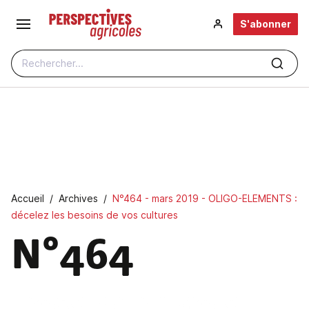
Aller au contenu principal
S'abonner
Rechercher...
Fil d'Ariane
Accueil
Archives
N°464 - mars 2019 - OLIGO-ELEMENTS :
décelez les besoins de vos cultures
N°464