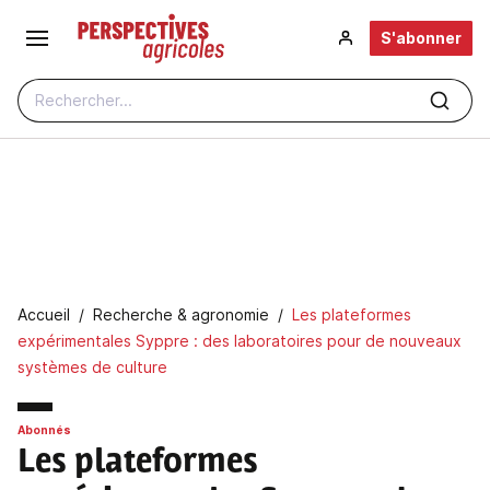
Aller au contenu principal
S'abonner
Rechercher...
Fil d'Ariane
Accueil
Recherche & agronomie
Les plateformes
expérimentales Syppre : des laboratoires pour de nouveaux
systèmes de culture
Abonnés
Les plateformes