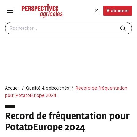
Aller au contenu principal
S'abonner
Rechercher...
Fil d'Ariane
Accueil
Qualité & débouchés
Record de fréquentation
pour PotatoEurope 2024
Record de fréquentation pour
PotatoEurope 2024