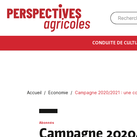
Aller au contenu principal
CONDUITE DE CULT
Fil d'Ariane
Accueil
Economie
Campagne 2020/2021 : une con
Abonnés
Campagne 2020