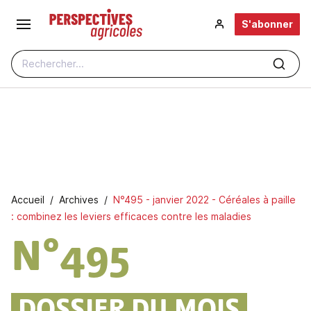
Aller au contenu principal
S'abonner
Rechercher...
Fil d'Ariane
Accueil
Archives
N°495 - janvier 2022 - Céréales à paille
: combinez les leviers efficaces contre les maladies
N°495