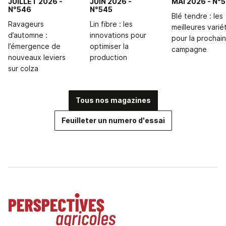
JUILLET 2026
-
JUIN 2026
-
MAI 2026
- N°
N°546
N°545
Blé tendre : les
Ravageurs
Lin fibre : les
meilleures varié
d’automne :
innovations pour
pour la prochai
l’émergence de
optimiser la
campagne
nouveaux leviers
production
sur colza
Tous nos magazines
Feuilleter un numero d'essai