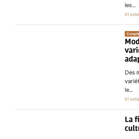
les...
01 octo
Compl
Modè
vari
adap
Des m
varié
le...
01 octo
La f
cult