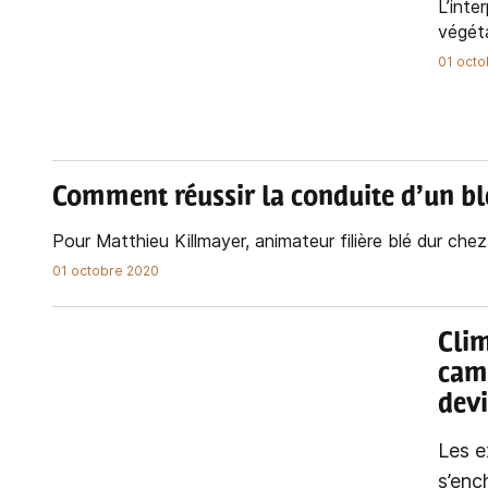
L’inte
végéta
01 octo
Comment réussir la conduite d’un bl
Pour Matthieu Killmayer, animateur filière blé dur chez A
01 octobre 2020
Cli
cam
devi
Les e
s’enc