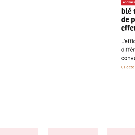
Abonnés
blé 
de p
effe
L’eff
diffé
conve
01 octo