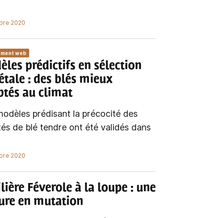
bre 2020
ément web
les prédictifs en sélection
étale
: des blés mieux
tés au climat
odèles prédisant la précocité des
tés de blé tendre ont été validés dans
bre 2020
ilière Féverole à la loupe
: une
ure en mutation