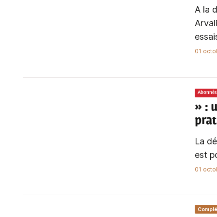
A la 
Arval
essais
01 octo
Abonnés
»
: 
prat
La dé
est po
01 octo
Compl