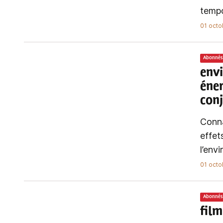
tempo
01 octo
Abonnés
env
éner
con
Conna
effet
l’env
01 octo
Abonnés
film