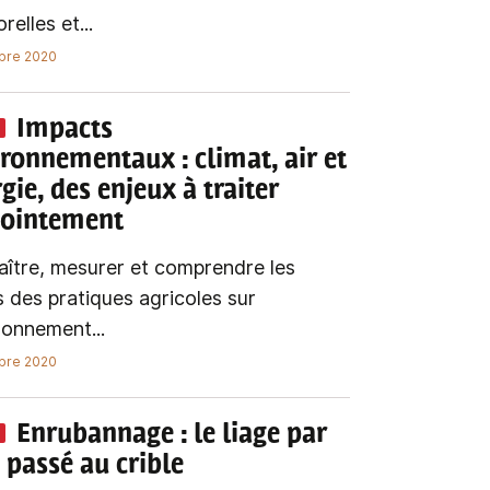
relles et...
bre 2020
Impacts
ironnementaux
: climat, air et
gie, des enjeux à traiter
jointement
ître, mesurer et comprendre les
s des pratiques agricoles sur
ironnement...
bre 2020
Enrubannage
: le liage par
 passé au crible