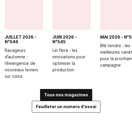
JUILLET 2026
-
JUIN 2026
-
MAI 2026
- N°
N°546
N°545
Blé tendre : les
Ravageurs
Lin fibre : les
meilleures varié
d’automne :
innovations pour
pour la prochai
l’émergence de
optimiser la
campagne
nouveaux leviers
production
sur colza
Tous nos magazines
Feuilleter un numero d'essai