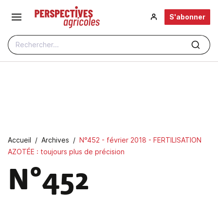
Aller au contenu principal
S'abonner
Rechercher...
Fil d'Ariane
Accueil
Archives
N°452 - février 2018 - FERTILISATION
AZOTÉE : toujours plus de précision
N°452