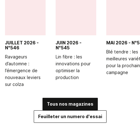
JUILLET 2026
-
JUIN 2026
-
MAI 2026
- N°
N°546
N°545
Blé tendre : les
Ravageurs
Lin fibre : les
meilleures varié
d’automne :
innovations pour
pour la prochai
l’émergence de
optimiser la
campagne
nouveaux leviers
production
sur colza
Tous nos magazines
Feuilleter un numero d'essai