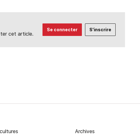
Se connecter
S'inscrire
r cet article.
cultures
Archives