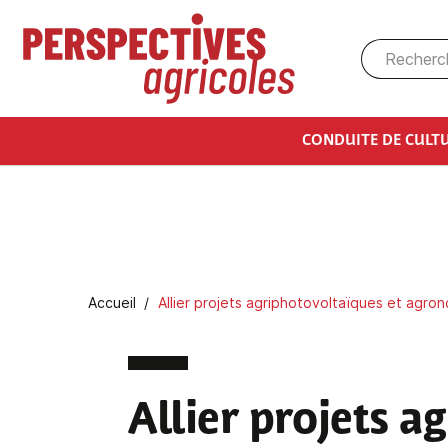
Aller au contenu principal
CONDUITE DE CULT
Fil d'Ariane
Accueil
Allier projets agriphotovoltaïques et agro
Allier projets 